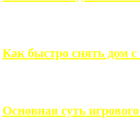
Всем хорошо знакомы с
недвижимости. Человек, ..
Как быстро снять дом с
Строительство, ремонт, п
обустройство помещений, 
Основная суть игровог
Казино Император В поис