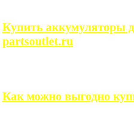
человек может просмотреть
Купить аккумуляторы д
partsoutlet.ru
Выбрать новые аккумулят
на partsoutlet.ru Если ...
Как можно выгодно куп
В обустройстве собственн
старается использовать тол