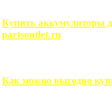
человек может просмотреть
Купить аккумуляторы д
partsoutlet.ru
Выбрать новые аккумулят
на partsoutlet.ru Если ...
Как можно выгодно куп
В обустройстве собственн
старается использовать тол