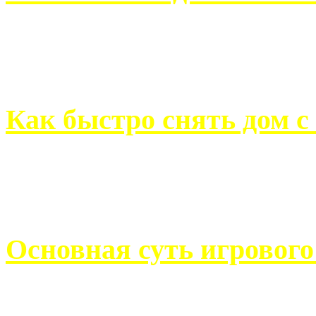
Всем хорошо знакомы с
недвижимости. Человек, ..
Как быстро снять дом с
Строительство, ремонт, п
обустройство помещений, 
Основная суть игровог
Казино Император В поис