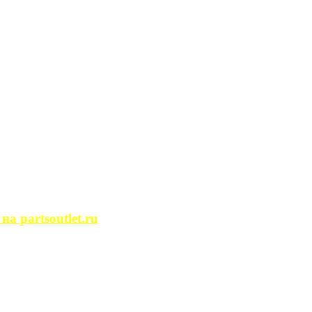
сегда ...
ости. Человек, ...
йство помещений, ...
может просмотреть ...
 partsoutlet.ru
tlet.ru Если ...
пользовать только ...