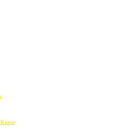
а
чет получить ...
 Киеве