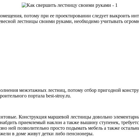
омещения, потому при ее проектировании следует выкроить инте
ревесной лестницы своими руками, необходимо учитывать огромное
полнения межэтажных лестниц, потому отбор пригодной констр
ительного портала best-stroy.ru.
нтовые. Конструкция маршевой лестницы довольно элементарна
 снабдить приемлемый наклон а также вышину ступенек, требуетс
но ней позволительно просто подымать мебель а также остальны
ежели в доме живут детки либо пенсионеры.