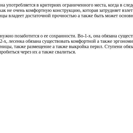
на употребляется в критериях ограниченного места, когда в сл
ак не очень комфортную конструкцию, которая затрудняет взлет 
ицы владеет достаточной прочностью а также быть может основ
ужно позаботится о ее сохранности. Во-1-х, она обязана существ
-х, лесенка обязана существовать комфортной а также эргоном
ницы, также размещение а также выкройка перил. Ступени обяз
обиться через их а также свалиться.