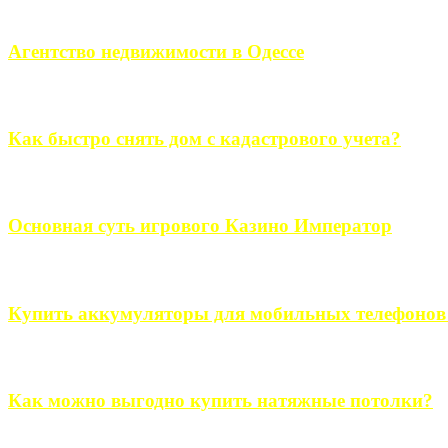
Если человек проживает за пределами большого города, ему в
Агентство недвижимости в Одессе
Всем хорошо знакомы сложности в вопросе подбора недвижим
Как быстро снять дом с кадастрового учета?
Строительство, ремонт, переоборудование и переделка, обустро
Основная суть игрового Казино Император
Казино Император В поиске игры в интернете, каждый человек 
Купить аккумуляторы для мобильных телефонов на
Выбрать новые аккумуляторы для мобильных телефонов на partsou
Как можно выгодно купить натяжные потолки?
В обустройстве собственного дома, каждый человек старается ис