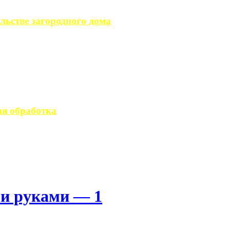
льстве загородного дома
загородного дома, ...
вается стандартным ...
я обработка
 производство ...
ми руками — 1