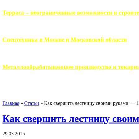
Терраса – неограниченные возможности в строите
Практически каждый человек, когда приступает к строительству 
Спецтехника в Москве и Московской области
Работа современного промышленного предприятия, не ограничи
Металлообрабатывающее производство и токарна
Современное металлообрабатывающее производство гарантирует
Главная
»
Статьи
»
Как свершить лестницу своими руками — 1
Как свершить лестницу свои
29 03 2015