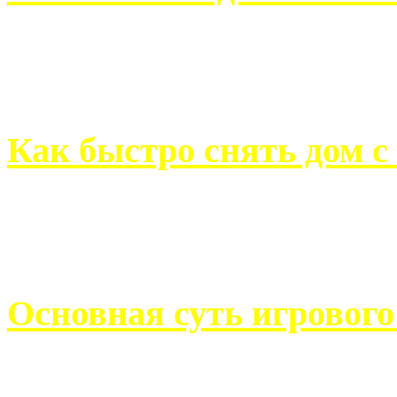
Всем хорошо знакомы с
недвижимости. Человек, ..
Как быстро снять дом с
Строительство, ремонт, п
обустройство помещений, 
Основная суть игровог
Казино Император В поис