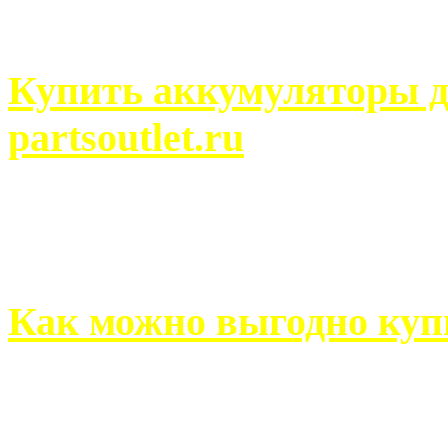
человек может просмотреть
Купить аккумуляторы д
partsoutlet.ru
Выбрать новые аккумулят
на partsoutlet.ru Если ...
Как можно выгодно куп
В обустройстве собственн
старается использовать тол