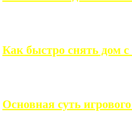
Всем хорошо знакомы с
недвижимости. Человек, ..
Как быстро снять дом с
Строительство, ремонт, п
обустройство помещений, 
Основная суть игровог
Казино Император В поис