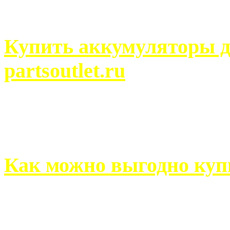
человек может просмотреть
Купить аккумуляторы д
partsoutlet.ru
Выбрать новые аккумулят
на partsoutlet.ru Если ...
Как можно выгодно куп
В обустройстве собственн
старается использовать тол