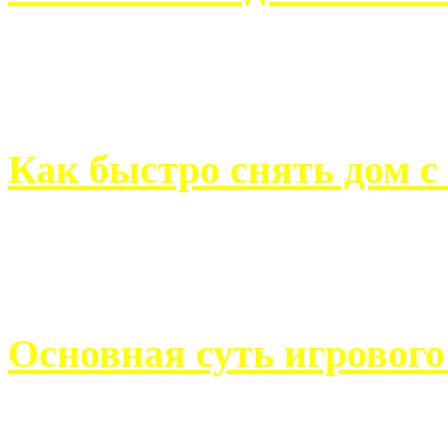
Всем хорошо знакомы с
недвижимости. Человек, ..
Как быстро снять дом с
Строительство, ремонт, п
обустройство помещений, 
Основная суть игровог
Казино Император В поис