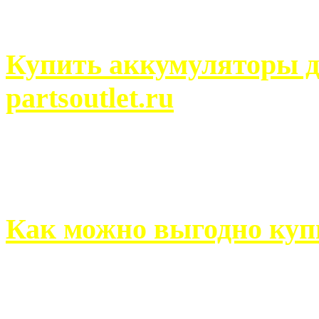
человек может просмотреть
Купить аккумуляторы д
partsoutlet.ru
Выбрать новые аккумулят
на partsoutlet.ru Если ...
Как можно выгодно куп
В обустройстве собственн
старается использовать тол