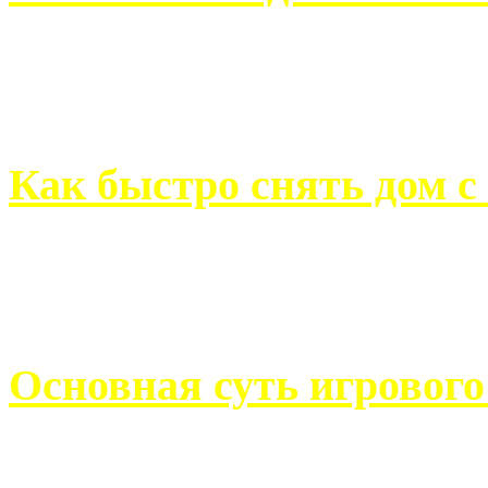
Всем хорошо знакомы с
недвижимости. Человек, ..
Как быстро снять дом с
Строительство, ремонт, п
обустройство помещений, 
Основная суть игровог
Казино Император В поис