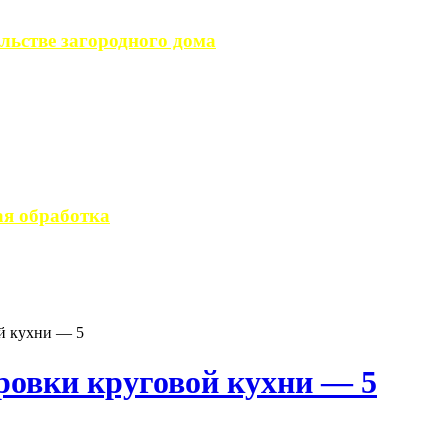
льстве загородного дома
загородного дома, ...
вается стандартным ...
я обработка
 производство ...
й кухни — 5
овки круговой кухни — 5