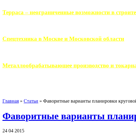
Терраса – неограниченные возможности в строите
Практически каждый человек, когда приступает к строительству 
Спецтехника в Москве и Московской области
Работа современного промышленного предприятия, не ограничи
Металлообрабатывающее производство и токарна
Современное металлообрабатывающее производство гарантирует
Главная
»
Статьи
»
Фаворитные варианты планировки кругово
Фаворитные варианты планир
24 04 2015