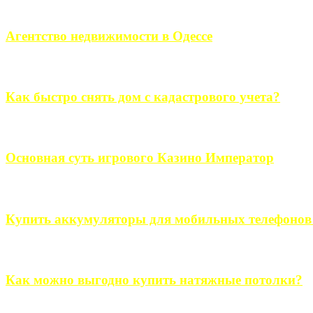
Если человек проживает за пределами большого города, ему в
Агентство недвижимости в Одессе
Всем хорошо знакомы сложности в вопросе подбора недвижим
Как быстро снять дом с кадастрового учета?
Строительство, ремонт, переоборудование и переделка, обустро
Основная суть игрового Казино Император
Казино Император В поиске игры в интернете, каждый человек 
Купить аккумуляторы для мобильных телефонов на
Выбрать новые аккумуляторы для мобильных телефонов на partsou
Как можно выгодно купить натяжные потолки?
В обустройстве собственного дома, каждый человек старается ис