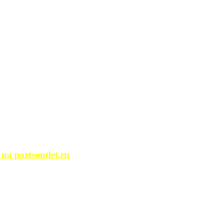
сегда ...
ости. Человек, ...
йство помещений, ...
может просмотреть ...
 partsoutlet.ru
tlet.ru Если ...
пользовать только ...