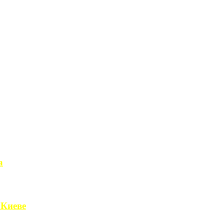
а
чет получить ...
 Киеве