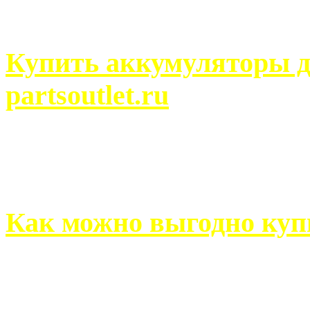
человек может просмотреть
Купить аккумуляторы д
partsoutlet.ru
Выбрать новые аккумулят
на partsoutlet.ru Если ...
Как можно выгодно куп
В обустройстве собственн
старается использовать тол