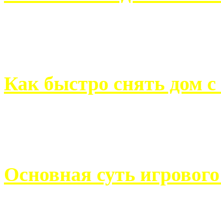
Всем хорошо знакомы с
недвижимости. Человек, ..
Как быстро снять дом с
Строительство, ремонт, п
обустройство помещений, 
Основная суть игровог
Казино Император В поис