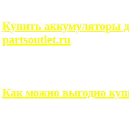
человек может просмотреть
Купить аккумуляторы д
partsoutlet.ru
Выбрать новые аккумулят
на partsoutlet.ru Если ...
Как можно выгодно куп
В обустройстве собственн
старается использовать тол