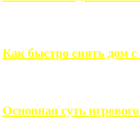
Всем хорошо знакомы с
недвижимости. Человек, ..
Как быстро снять дом с
Строительство, ремонт, п
обустройство помещений, 
Основная суть игровог
Казино Император В поис