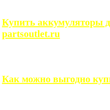
человек может просмотреть
Купить аккумуляторы д
partsoutlet.ru
Выбрать новые аккумулят
на partsoutlet.ru Если ...
Как можно выгодно куп
В обустройстве собственн
старается использовать тол