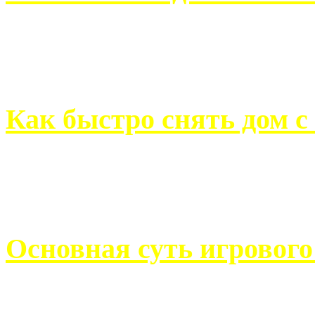
Всем хорошо знакомы с
недвижимости. Человек, ..
Как быстро снять дом с
Строительство, ремонт, п
обустройство помещений, 
Основная суть игровог
Казино Император В поис